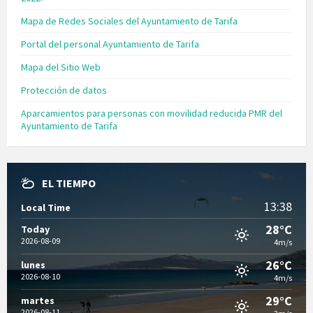
Mapa de Redes Sociales del Ayuntamiento de Tarifa
Portal del personal Ayuntamiento de Tarifa
Mapa del Sitio Web
Protección de datos
Aparcamientos para personas con movilidad reducida PMR del
Ayuntamiento de Tarifa
EL TIEMPO
13:38
Local Time
28°C
Today
2026-08-09
4m/s
26°C
lunes
2026-08-10
4m/s
29°C
martes
2026-08-11