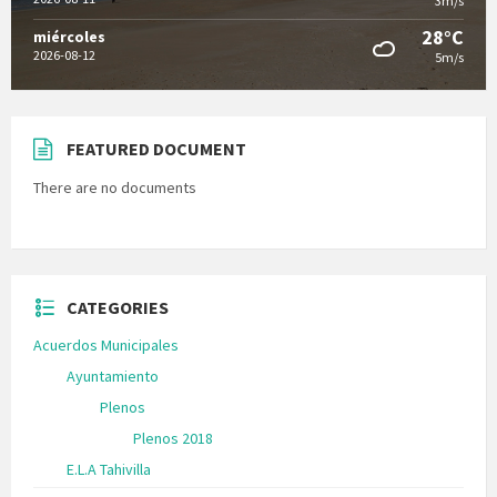
3m/s
28°C
miércoles
2026-08-12
5m/s
FEATURED DOCUMENT
There are no documents
CATEGORIES
Acuerdos Municipales
Ayuntamiento
Plenos
Plenos 2018
E.L.A Tahivilla