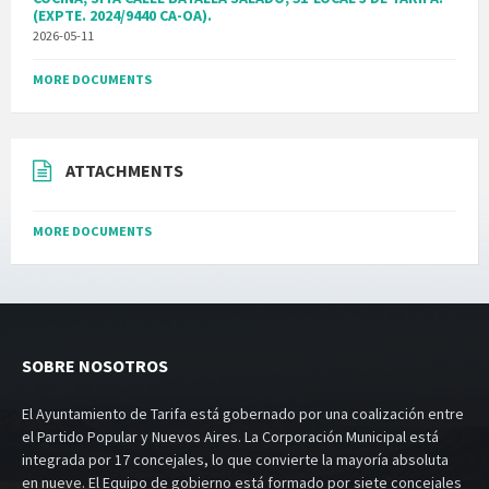
(EXPTE. 2024/9440 CA-OA).
2026-05-11
MORE DOCUMENTS
ATTACHMENTS
MORE DOCUMENTS
SOBRE NOSOTROS
El Ayuntamiento de Tarifa está gobernado por una coalización entre
el Partido Popular y Nuevos Aires. La Corporación Municipal está
integrada por 17 concejales, lo que convierte la mayoría absoluta
en nueve. El Equipo de gobierno está formado por siete concejales