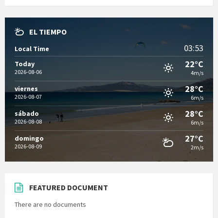
EL TIEMPO
03:53
Local Time
22°C
Today
2026-08-06
4m/s
28°C
viernes
2026-08-07
6m/s
28°C
sábado
2026-08-08
6m/s
27°C
domingo
2026-08-09
2m/s
FEATURED DOCUMENT
There are no documents