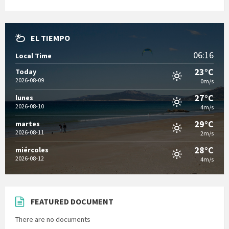
EL TIEMPO
06:16
Local Time
23°C
Today
2026-08-09
0m/s
27°C
lunes
2026-08-10
4m/s
29°C
martes
2026-08-11
2m/s
28°C
miércoles
2026-08-12
4m/s
FEATURED DOCUMENT
There are no documents