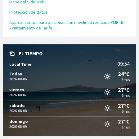
Mapa del Sitio Web
Protección de datos
Aparcamientos para personas con movilidad reducida PMR del
Ayuntamiento de Tarifa
EL TIEMPO
09:54
Local Time
24°C
Today
2026-08-06
3m/s
27°C
viernes
2026-08-07
6m/s
27°C
sábado
2026-08-08
6m/s
27°C
domingo
2026-08-09
1m/s