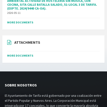
AMBIENTAL ACTIVIDAD DE HOSTELERIA SIN MUSICA, CON
COCINA, SITA CALLE BATALLA SALADO, 51-LOCAL 3 DE TARIFA.
(EXPTE. 2024/9440 CA-OA).
2026-05-11
MORE DOCUMENTS
ATTACHMENTS
MORE DOCUMENTS
SOBRE NOSOTROS
El Ayuntamiento de Tarifa está gobernado por una coalización entre
el Partido Popular y Nuevos Aires. La Corporación Municipal está
integrada por 17 concejales, lo que convierte la mayoría absoluta