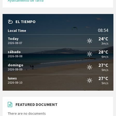
Ayuntamiento de Tarifa
EL TIEMPO
08:54
Local Time
24°C
Today
2026-08-07
3m/s
28°C
sábado
2026-08-08
6m/s
27°C
domingo
2026-08-09
5m/s
27°C
lunes
2026-08-10
5m/s
FEATURED DOCUMENT
There are no documents