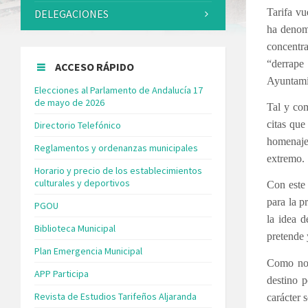
Tarifa vu
DELEGACIONES
ha denomi
concentra
“derrape
ACCESO RÁPIDO
Ayuntami
Elecciones al Parlamento de Andalucía 17
de mayo de 2026
Tal y com
citas que
Directorio Telefónico
homenaje 
Reglamentos y ordenanzas municipales
extremo.
Horario y precio de los establecimientos
culturales y deportivos
Con este 
para la p
PGOU
la idea d
Biblioteca Municipal
pretende 
Plan Emergencia Municipal
Como no p
APP Participa
destino p
Revista de Estudios Tarifeños Aljaranda
carácter 