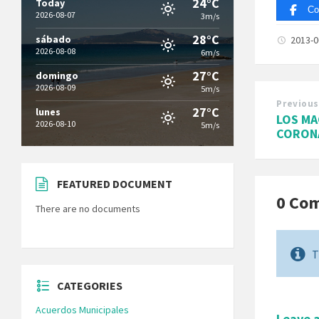
24°C
Today
Co
2026-08-07
3m/s
28°C
sábado
2013-
2026-08-08
6m/s
27°C
domingo
2026-08-09
5m/s
Previous
27°C
lunes
LOS MA
2026-08-10
5m/s
CORON
FEATURED DOCUMENT
0 Co
There are no documents
T
CATEGORIES
Acuerdos Municipales
Leave 