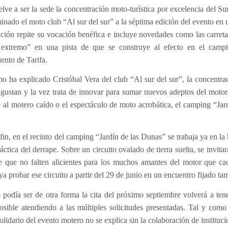
elve a ser la sede la concentración moto-turística por excelencia del 
nado el moto club “Al sur del sur” a la séptima edición del evento en 
ción repite su vocación benéfica e incluye novedades como las carreta
 extremo” en un
a pista de que se construye al efecto en el camp
ento de Tarifa.
o ha explicado Cristóbal Vera del club “Al sur del sur”, la concentr
 gustan y la vez trata de innovar para sumar nuevos adeptos del moto
al motero caído o el espectáculo de moto acrobática, el camping “Jar
fin, en el recinto del camping “Jardín de las Dunas” se trabaja ya en la
ráctica del derrape. Sobre un circuito ovalado de tierra suelta, se invi
e que no falten alicientes para los muchos amantes del motor que cad
ya probar ese circuito a partir del 29 de junio en un encuentro fijado ta
odía ser de otra forma la cita del próximo septiembre volverá a tener
osible atendiendo a las múltiples solicitudes presentadas. Tal y como
solidario del evento motero no se explica sin la colaboración de instituc