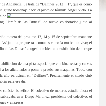
Sur de Andalucía. Se trata de “Delfines 2012 + 1”, que es como
un guiño homenaje hacia el piloto
de fórmula Ángel Nieto. La
s de
ing “Jardín de las Dunas”, de nuevo colaborador junto al
ación motera del próximo 13, 14 y 15 de septiembre mantiene
r. Así junto a propuestas comunes como la música en vivo; el
dín de las Dunas” acogerá también una exhibición de derrape
 habilitación de una pista especial que combina rectas y curvas
tará a los aficionados a poner a prueba sus máquinas. Todo, con
a año participan en “Delfines”. Precisamente el citado club
mbién para ese día.
 carácter benéfico. El colectivo de moteros estudia ahora el
 subrayaba ayer Diego Martínez, presidente del colectivo, el
iones y empresas.