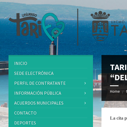
INICIO
TAR
SEDE ELECTRÓNICA
“DE
PERFIL DE CONTRATANTE
Home
INFORMACIÓN PÚBLICA
ACUERDOS MUNICIPALES
CONTACTO
La cita 
DEPORTES