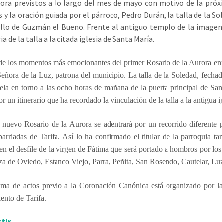
rora previstos a lo largo del mes de mayo con motivo de la pró
 y la oración guiada por el párroco, Pedro Durán, la talla de la S
illo de Guzmán el Bueno. Frente al antiguo templo de la imagen,
a de la talla a la citada iglesia de Santa María.
de los momentos más emocionantes del primer Rosario de la Aurora en
eñora de la Luz, patrona del municipio. La talla de la Soledad, fechad
ela en torno a las ocho horas de mañana de la puerta principal de Sa
r un itinerario que ha recordado la vinculación de la talla a la antigua 
nuevo Rosario de la Aurora se adentrará por un recorrido difere
nte 
 barriadas de Tarifa. Así lo ha confirmado el titular de la parroquia 
en el desfile de la virgen de Fátima que será portado a hombros por lo
aza de Oviedo, Estanco Viejo, Parra, Peñita, San Rosendo, Cautelar, L
ama de actos previo a la Coronación Canónica está organizado por l
ento de Tarifa.
tir