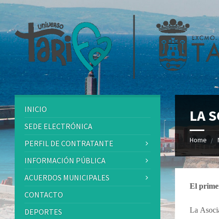
INICIO
LA 
SEDE ELECTRÓNICA
Home
PERFIL DE CONTRATANTE
INFORMACIÓN PÚBLICA
ACUERDOS MUNICIPALES
El prime
CONTACTO
La Asoci
DEPORTES