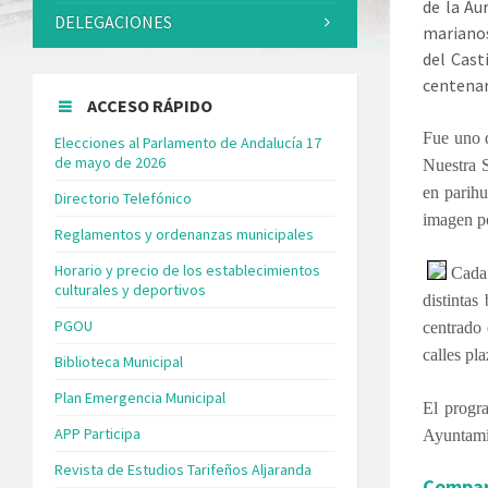
de la Au
DELEGACIONES
marianos
del Cast
centenari
ACCESO RÁPIDO
Fue uno 
Elecciones al Parlamento de Andalucía 17
de mayo de 2026
Nuestra S
en parihu
Directorio Telefónico
imagen po
Reglamentos y ordenanzas municipales
Horario y precio de los establecimientos
Cada 
culturales y deportivos
distintas
PGOU
centrado 
calles pl
Biblioteca Municipal
Plan Emergencia Municipal
El progr
APP Participa
Ayuntami
Revista de Estudios Tarifeños Aljaranda
Compar