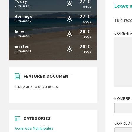
27°C
Today
Leave 
2026-08-08
5m/s
27°C
domingo
Tu direc
2026-08-09
5m/s
28°C
lunes
COMENT
2026-08-10
4m/s
28°C
martes
2026-08-11
4m/s
FEATURED DOCUMENT
There are no documents
NOMBRE
CATEGORIES
CORREO 
Acuerdos Municipales