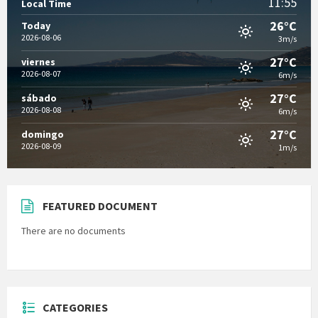
11:55
Local Time
26°C
Today
2026-08-06
3m/s
27°C
viernes
2026-08-07
6m/s
27°C
sábado
2026-08-08
6m/s
27°C
domingo
2026-08-09
1m/s
FEATURED DOCUMENT
There are no documents
CATEGORIES