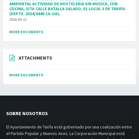
AMBIENTAL ACTIVIDAD DE HOSTELERIA SIN MUSICA, CON
COCINA, SITA CALLE BATALLA SALADO, 51-LOCAL 3 DE TARIFA.
(EXPTE. 2024/9440 CA-OA).
2026-05-11
MORE DOCUMENTS
ATTACHMENTS
MORE DOCUMENTS
SOBRE NOSOTROS
El Ayuntamiento de Tarifa está gobernado por una coalización entre
el Partido Popular y Nuevos Aires. La Corporación Municipal está