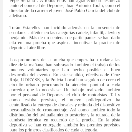
Pepe Serrano”. A todos ellos han agradecido su esfuerzo
tanto el concejal de Deportes, Juan Antonio Torán, como el
director de la carrera el joven José Pablo García del club de
atletismo.
Torán Estarelles han incidido además en la presencia de
escolares tarifeños en las categorías cadete, infantil, alevín y
benjamín. Más de un centenar de participantes se han dado
cita en una prueba que aspira a incentivar la práctica de
deporte al aire libre.
Los promotores de la prueba que empezaba a rodar a las
diez de la mañana, han subrayado también el trabajo de los
muchos voluntarios que han hecho posible el buen
desarrollo del evento. En este sentido, efectivos de Cruz
Roja, UDEYSS, y la Policía Local han seguido de cerca el
circuito urbano procurando la atención puntual a cada
corredor que lo necesitase. Un trabajo realizado también
por el personal de Deportes, el club de motoristas. Tal y
como estaba previsto, el nuevo polideportivo ha
centralizado la entrega de dorsales y retirada del dispositivo
personalizado de cronometraje. Así como también todo la
distribución del avituallamiento posterior y la retirada de la
camiseta térmica en recuerdo de la prueba. En la pista
deportiva se han entregado también los premios previstos
para los primeros clasificados de cada categoría.