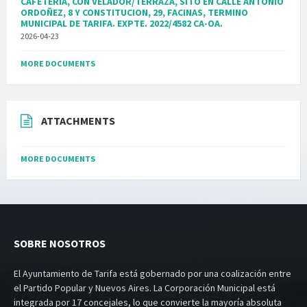
CAFETERIA, CON VELADOR/TERRAZA, SITO EN CALLE ANTONIO
ORDOÑEZ, 8 Y CONSTITUCION, 29, FACINAS, TERMINO
MUNICIPAL DE TARIFA. EXPTE. 2022/4582 CA-OA.
2026-04-23
MORE DOCUMENTS
ATTACHMENTS
MORE DOCUMENTS
SOBRE NOSOTROS
El Ayuntamiento de Tarifa está gobernado por una coalización entre
el Partido Popular y Nuevos Aires. La Corporación Municipal está
integrada por 17 concejales, lo que convierte la mayoría absoluta