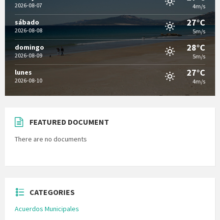
2026-08-07
4m/s
27°C
sábado
2026-08-08
5m/s
28°C
domingo
2026-08-09
5m/s
27°C
lunes
2026-08-10
4m/s
FEATURED DOCUMENT
There are no documents
CATEGORIES
Acuerdos Municipales