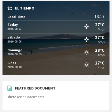
EL TIEMPO
13:17
Local Time
27°C
Today
2026-08-07
5m/s
27°C
sábado
2026-08-08
5m/s
28°C
domingo
2026-08-09
5m/s
27°C
lunes
2026-08-10
4m/s
FEATURED DOCUMENT
There are no documents