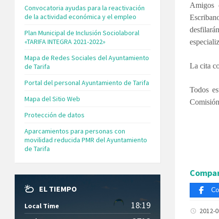
Amigos d
Convocatoria ayudas para la reactivación
de la actividad económica y el empleo
Escriban
desfilará
Plan Municipal de Inclusión Sociolaboral
«TARIFA INTEGRA 2021-2022»
especiali
Mapa de Redes Sociales del Ayuntamiento
La cita c
de Tarifa
Portal del personal Ayuntamiento de Tarifa
Todos es
Mapa del Sitio Web
Comisión 
Protección de datos
Aparcamientos para personas con
movilidad reducida PMR del Ayuntamiento
de Tarifa
Compar
EL TIEMPO
Co
18:19
Local Time
2012-