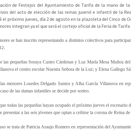
ación de Festejos del Ayuntamiento de Tarifa de la mano de la 
ivos del acto de elección de las reinas juvenil e infantil de la R
á el próximo jueves, día 2 de agosto en la plazoleta del Cinco de Or
res integran ya el que será el cortejo oficial de la Feria de Tarifa
res se han inscrito representando a distintos colectivos para participar 
12.
 de las pequeñas Soraya Castro Cárdenas y Luz María Mesa Muñoz del 
llanova el centro escolar Nuestra Señora de la Luz; y Elena Gallego 
las menores Lourdes Delgado Santos y Alba García Villanova en repr
 caso de las damas infantiles se decide por sorteo.
ue todas las pequeñas hayan ocupado el próximo jueves el escenario de 
de presentar a las seis jóvenes que optan a ceñirse la corona de Reina de 
aso se trata de Patricia Araujo Romero en representación del Ayuntami