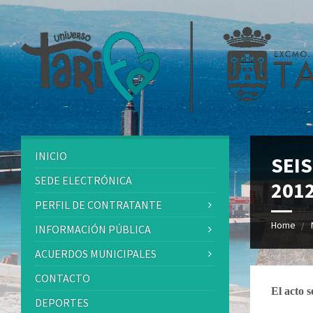
INICIO
SEIS
SEDE ELECTRÓNICA
201
PERFIL DE CONTRATANTE
Home
INFORMACIÓN PÚBLICA
ACUERDOS MUNICIPALES
CONTACTO
El acto s
DEPORTES