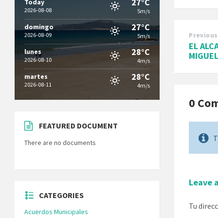
27°C
Today
2026-08-08
5m/s
27°C
domingo
2026-08-09
Previous
5m/s
EL ALC
28°C
lunes
MIGUEL
2026-08-10
4m/s
28°C
martes
2026-08-11
4m/s
0 Co
FEATURED DOCUMENT
T
There are no documents
Leave 
CATEGORIES
Tu direc
Acuerdos Municipales