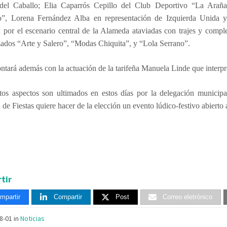
el Caballo; Elia Caparrós Cepillo del Club Deportivo “La Arañ
o”, Lorena Fernández Alba en representación de Izquierda Unida y
n por el escenario central de la Alameda ataviadas con trajes y comp
zados “Arte y Salero”, “Modas Chiquita”, y “Lola Serrano”.
ontará además con la actuación de la tarifeña Manuela Linde que interpre
tos aspectos son ultimados en estos días por la delegación municip
de Fiestas quiere hacer de la elección un evento lúdico-festivo abierto a
tir
mpartir
Compartir
Post
Correo eletrónico
08-01
in
Noticias