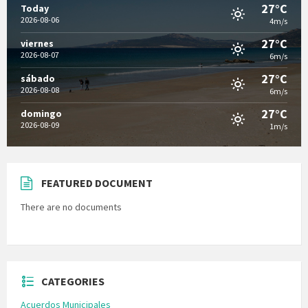
27°C
Today
2026-08-06
4m/s
27°C
viernes
2026-08-07
6m/s
27°C
sábado
2026-08-08
6m/s
27°C
domingo
2026-08-09
1m/s
FEATURED DOCUMENT
There are no documents
CATEGORIES
Acuerdos Municipales