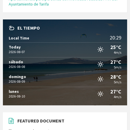
Ayuntamiento de Tarifa
EL TIEMPO
20:29
Local Time
25°C
Today
2026-08-07
4m/s
27°C
sábado
2026-08-08
5m/s
28°C
domingo
2026-08-09
5m/s
27°C
lunes
2026-08-10
4m/s
FEATURED DOCUMENT