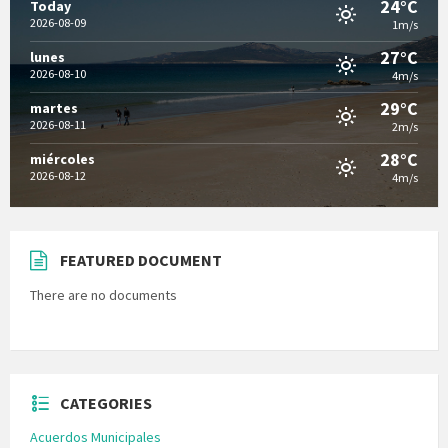
24°C
Today
2026-08-09
1m/s
27°C
lunes
2026-08-10
4m/s
29°C
martes
2026-08-11
2m/s
28°C
miércoles
2026-08-12
4m/s
FEATURED DOCUMENT
There are no documents
CATEGORIES
Acuerdos Municipales