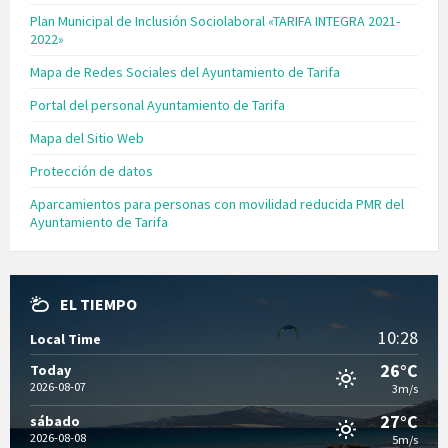
Plan Municipal de Inclusión Sociolaboral «TARIFA INTEGRA 2021-
2022»
Mapa de Redes Sociales del Ayuntamiento de Tarifa
Portal del personal Ayuntamiento de Tarifa
Mapa del Sitio Web
Protección de datos
Aparcamientos para personas con movilidad reducida PMR del
Ayuntamiento de Tarifa
EL TIEMPO
10:28
Local Time
26°C
Today
2026-08-07
3m/s
27°C
sábado
2026-08-08
5m/s