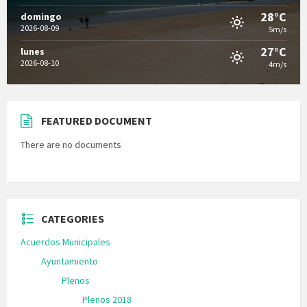
28°C
domingo
2026-08-09
5m/s
27°C
lunes
2026-08-10
4m/s
FEATURED DOCUMENT
There are no documents
CATEGORIES
Acuerdos Municipales
Ayuntamiento
Plenos
Plenos 2018