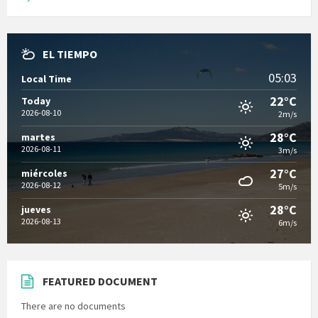
EL TIEMPO
05:03
Local Time
22°C
Today
2026-08-10
2m/s
28°C
martes
2026-08-11
3m/s
27°C
miércoles
2026-08-12
5m/s
28°C
jueves
2026-08-13
6m/s
FEATURED DOCUMENT
There are no documents