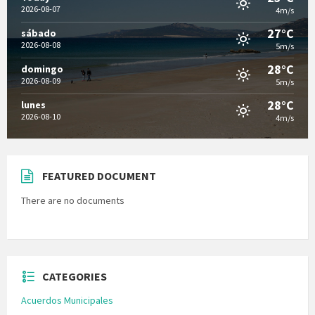
2026-08-07
4m/s
27°C
sábado
2026-08-08
5m/s
28°C
domingo
2026-08-09
5m/s
28°C
lunes
2026-08-10
4m/s
FEATURED DOCUMENT
There are no documents
CATEGORIES
Acuerdos Municipales