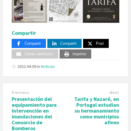
Compartir
Compartir
Compartir
Post
Correo eletrónico
Imprimir
2022-04-09
in
Noticias
Previous
Next
Presentación del
Tarifa y Nazaré, en
equipamiento para
Portugal estudian
intervención en
su hermanamiento
inundaciones del
como municipios
Consorcio de
afines
Bomberos