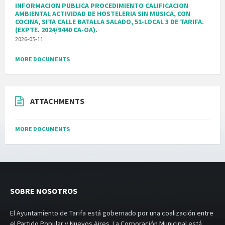
INFORMACION PUBLICA PROCEDIMIENTO CALIFICACION
AMBIENTAL ACTIVIDAD DE HOSTELERIA SIN MUSICA, CON
COCINA, SITA CALLE BATALLA SALADO, 51-LOCAL 3 DE TARIFA.
(EXPTE. 2024/9440 CA-OA).
2026-05-11
MORE DOCUMENTS
ATTACHMENTS
MORE DOCUMENTS
SOBRE NOSOTROS
El Ayuntamiento de Tarifa está gobernado por una coalización entre
el Partido Popular y Nuevos Aires. La Corporación Municipal está