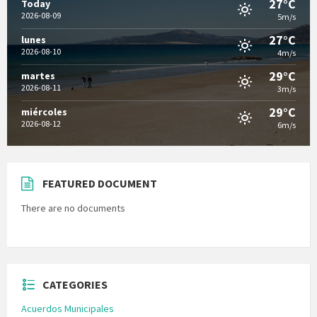
27°C
Today
2026-08-09
5m/s
27°C
lunes
2026-08-10
4m/s
29°C
martes
2026-08-11
3m/s
29°C
miércoles
2026-08-12
6m/s
FEATURED DOCUMENT
There are no documents
CATEGORIES
Acuerdos Municipales