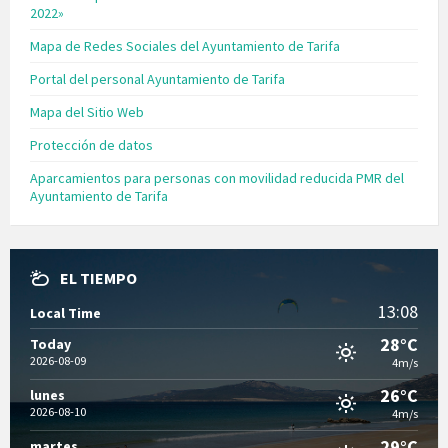
2022»
Mapa de Redes Sociales del Ayuntamiento de Tarifa
Portal del personal Ayuntamiento de Tarifa
Mapa del Sitio Web
Protección de datos
Aparcamientos para personas con movilidad reducida PMR del
Ayuntamiento de Tarifa
EL TIEMPO
13:08
Local Time
28°C
Today
2026-08-09
4m/s
26°C
lunes
2026-08-10
4m/s
29°C
martes