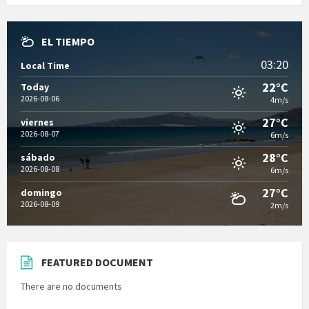
EL TIEMPO
03:20
Local Time
22°C
Today
2026-08-06
4m/s
27°C
viernes
2026-08-07
6m/s
28°C
sábado
2026-08-08
6m/s
27°C
domingo
2026-08-09
2m/s
FEATURED DOCUMENT
There are no documents