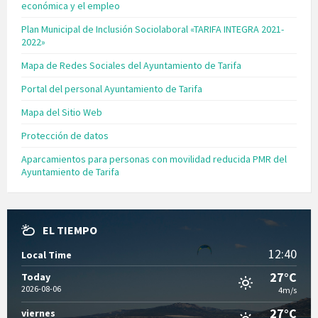
económica y el empleo
Plan Municipal de Inclusión Sociolaboral «TARIFA INTEGRA 2021-
2022»
Mapa de Redes Sociales del Ayuntamiento de Tarifa
Portal del personal Ayuntamiento de Tarifa
Mapa del Sitio Web
Protección de datos
Aparcamientos para personas con movilidad reducida PMR del
Ayuntamiento de Tarifa
EL TIEMPO
12:40
Local Time
27°C
Today
2026-08-06
4m/s
27°C
viernes