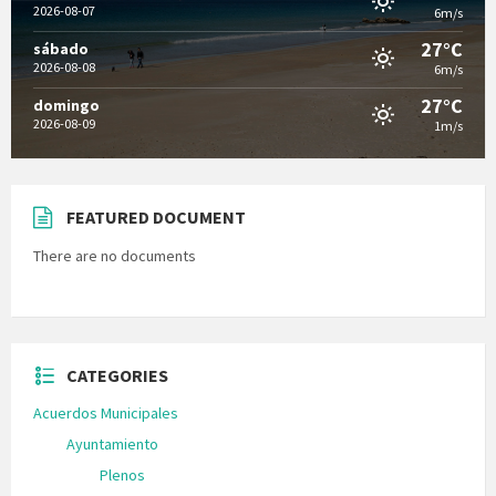
2026-08-07
6m/s
27°C
sábado
2026-08-08
6m/s
27°C
domingo
2026-08-09
1m/s
FEATURED DOCUMENT
There are no documents
CATEGORIES
Acuerdos Municipales
Ayuntamiento
Plenos