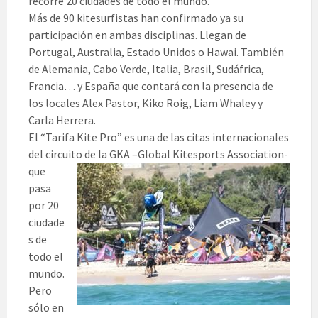
recorre 20 ciudades de todo el mundo.
Más de 90 kitesurfistas han confirmado ya su
participación en ambas disciplinas. Llegan de
Portugal,
Australia, Estado Unidos o Hawai. También
de Alemania, Cabo Verde, Italia, Brasil, Sudáfrica,
Francia… y España que contará con la presencia de
los locales Alex Pastor, Kiko Roig, Liam Whaley y
Carla Herrera.
El “Tarifa Kite Pro” es una de las citas internacionales
del circuito de la GKA –Global Kitesports A
ssociation-
que
pasa
por 20
ciudade
s de
todo el
mundo.
Pero
sólo en