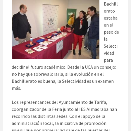
Bachill
erato
estaba
en el
peso de
la
Selecti
vidad
para
decidir el futuro académico. Desde la UCA un consejo:
no hay que sobrevalorarla, si la evolución en el
Bachillerato es buena, la Selectividad es un examen
más.
Los representantes del Ayuntamiento de Tarifa,
coorganizador de la Feria junto al IES Almadraba han
recorrido las distintas sedes. Con el apoyo de la
administración local, la iniciativa de promoción
juvenil que por primera vez sale de las puertas del