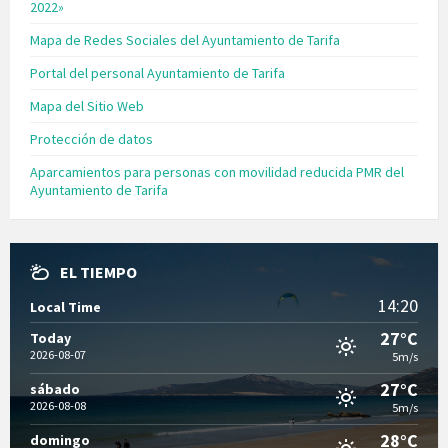
2022»
Mapa de Redes Sociales del Ayuntamiento de Tarifa
Portal del personal Ayuntamiento de Tarifa
Mapa del Sitio Web
Protección de datos
Aparcamientos para personas con movilidad reducida PMR del
Ayuntamiento de Tarifa
EL TIEMPO
14:20
Local Time
27°C
Today
2026-08-07
5m/s
27°C
sábado
2026-08-08
5m/s
28°C
domingo