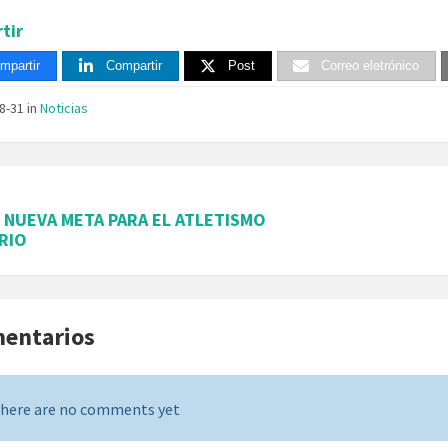
tir
mpartir
Compartir
Post
Correo eletrónico
08-31
in
Noticias
, NUEVA META PARA EL ATLETISMO
RIO
mentarios
here are no comments yet