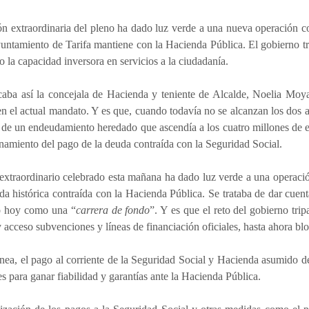
n extraordinaria del pleno ha dado luz verde a una nueva operación 
untamiento de Tarifa mantiene con la Hacienda Pública. El gobierno tri
la capacidad inversora en servicios a la ciudadanía.
caba así la concejala de Hacienda y teniente de Alcalde, Noelia Moya
en el actual mandato. Y es que, cuando todavía no se alcanzan los dos añ
de un endeudamiento heredado que ascendía a los cuatro millones de e
onamiento del pago de la deuda contraída con la Seguridad Social.
extraordinario celebrado esta mañana ha dado luz verde a una operaci
da histórica contraída con la Hacienda Pública. Se trataba de dar cuen
do hoy como una “
carrera de fondo
”. Y es que el reto del gobierno trip
y acceso subvenciones y líneas de financiación oficiales, hasta ahora b
ínea, el pago al corriente de la Seguridad Social y Hacienda asumido 
es para ganar fiabilidad y garantías ante la Hacienda Pública.