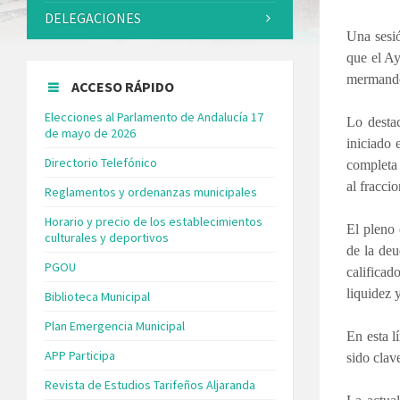
DELEGACIONES
Una sesió
que el Ay
mermando 
ACCESO RÁPIDO
Elecciones al Parlamento de Andalucía 17
Lo desta
de mayo de 2026
iniciado 
Directorio Telefónico
completa 
al fracci
Reglamentos y ordenanzas municipales
Horario y precio de los establecimientos
El pleno 
culturales y deportivos
de la deu
PGOU
califica
liquidez 
Biblioteca Municipal
Plan Emergencia Municipal
En esta l
APP Participa
sido clav
Revista de Estudios Tarifeños Aljaranda