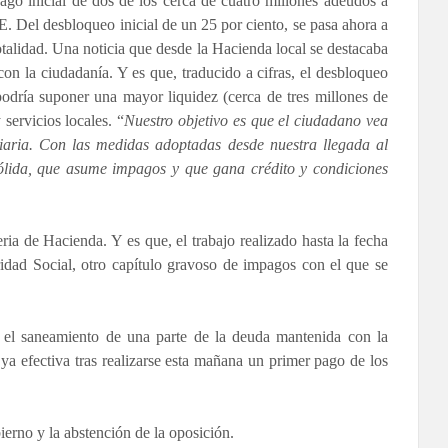
ago inicial de dos de los cerca de cuatro millones adeudos a
. Del desbloqueo inicial de un 25 por ciento, se pasa ahora a
otalidad. Una noticia que desde la Hacienda local se destacaba
on la ciudadanía. Y es que, traducido a cifras, el desbloqueo
podría suponer una mayor liquidez (cerca de tres millones de
servicios locales. “
Nuestro objetivo es que el ciudadano vea
 diaria. Con las medidas adoptadas desde nuestra llegada al
sólida, que asume impagos y que gana crédito y condiciones
ria de Hacienda. Y es que, el trabajo realizado hasta la fecha
idad Social, otro capítulo gravoso de impagos con el que se
tó el saneamiento de una parte de la deuda mantenida con la
ya efectiva tras realizarse esta mañana un primer pago de los
erno y la abstención de la oposición.