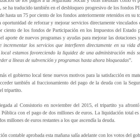
ización de los pagos a la Seguridad Social y otras medidas como el p
 se ha traducido también en el desbloqueo progresivo de los fondos PIE
de hasta un 75 por ciento de los fondos anteriormente retenidos en su t
oportunidad de reforzar y mejorar servicios directamente vinculados c
r ciento de los fondos de Participación en los Impuestos del Estado 
 el aporte de nuevos programas y ayudas para mejorar las dotaciones y 
e incrementar los servicios que interfieren directamente en su vida
 local estamos favoreciendo la liquidez de una administración más 
eder a líneas de subvención y programas hasta ahora bloqueadas
”.
ás el gobierno local tiene nuevos motivos para la satisfacción en mate
acceder también al fraccionamiento del pago de la deuda con la Segur
l tripartito.
llegada al Consistorio en noviembre del 2015, el tripartito ya afron
Pública con el pago de dos millones de euros. La liquidación total es 
dos millones de euros restantes a los que ascendía la deuda.
ión contable aprobada esta mañana salía adelante con los votos del gobi