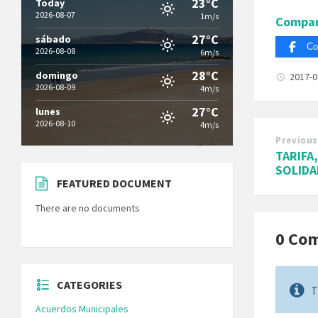
23°C
Today
2026-08-07
1m/s
Compar
27°C
sábado
Co
2026-08-08
6m/s
28°C
domingo
2017-
2026-08-09
4m/s
27°C
lunes
2026-08-10
4m/s
Previous
TARIFA
SOLIDA
FEATURED DOCUMENT
There are no documents
0 Co
CATEGORIES
T
Acuerdos Municipales