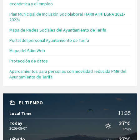
económica y el empleo
Plan Municipal de Inclusión Sociolaboral «TARIFA INTEGRA 2021-
2022»
Mapa de Redes Sociales del Ayuntamiento de Tarifa
Portal del personal Ayuntamiento de Tarifa
Mapa del Sitio Web
Protección de datos
Aparcamientos para personas con movilidad reducida PMR del
Ayuntamiento de Tarifa
EL TIEMPO
11:35
Local Time
27°C
Today
2026-08-07
3m/s
27°C
sábado