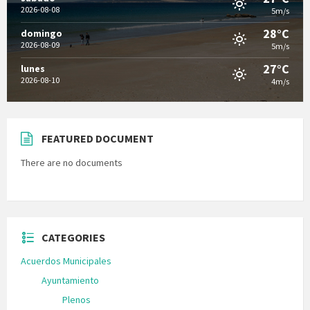
2026-08-08
5m/s
28°C
domingo
2026-08-09
5m/s
27°C
lunes
2026-08-10
4m/s
FEATURED DOCUMENT
There are no documents
CATEGORIES
Acuerdos Municipales
Ayuntamiento
Plenos