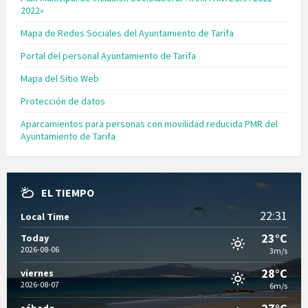
2022»
Mapa de Redes Sociales del Ayuntamiento de Tarifa
Portal del personal Ayuntamiento de Tarifa
Mapa del Sitio Web
Protección de datos
Aparcamientos para personas con movilidad reducida PMR del
Ayuntamiento de Tarifa
EL TIEMPO
22:31
Local Time
23°C
Today
2026-08-06
3m/s
28°C
viernes
2026-08-07
6m/s