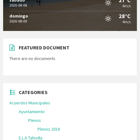
27°C
sábado
2026-08-08
6m/s
28°C
domingo
2026-08-09
4m/s
FEATURED DOCUMENT
There are no documents
CATEGORIES
Acuerdos Municipales
Ayuntamiento
Plenos
Plenos 2018
E.L.A Tahivilla