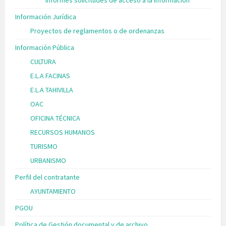
Informes solicitudes de acceso a la información
Información Jurídica
Proyectos de reglamentos o de ordenanzas
Información Pública
CULTURA
E.L.A FACINAS
E.L.A TAHIVILLA
OAC
OFICINA TÉCNICA
RECURSOS HUMANOS
TURISMO
URBANISMO
Perfil del contratante
AYUNTAMIENTO
PGOU
Política de Gestión documental y de archivo