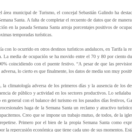
l área municipal de Turismo, el concejal Sebastián Galindo ha destac
Semana Santa. A falta de completar el recuento de datos que de manera
ión en la pasada Semana Santa arroja porcentajes positivos de ocupac
óximas temporadas turísticas.
ía con lo ocurrido en otros destinos turísticos andaluces, en Tarifa la r
. La media de ocupación se ha movido entre el 70 y 80 por ciento dur
90% coincidiendo con el puente festivo. “A pesar de que las previsio
 adversa, lo cierto es que finalmente, los datos de media son muy positi
 la climatología adversa de los primeros días y la ausencia de los d
luencia de público y actividad en los sectores productivos. Lo señalab
o en general con el balance del turismo en los pasados días festivos, 
procesionales haga de la Semana Santa un reclamo y atractivo turístic
apacitemos. Creo que se impone un trabajo mutuo, de todos, de la igles
repetirse. Primero por el bien de la propia Semana Santa como expres
or la repercusión económica que tiene cada uno de sus momentos. Está 