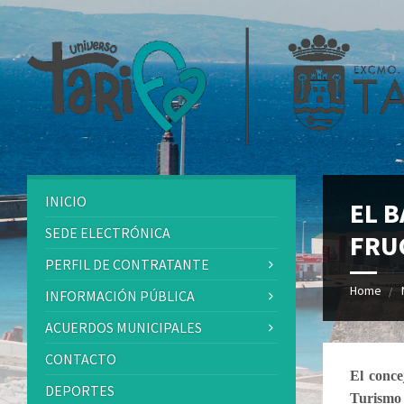
INICIO
EL 
SEDE ELECTRÓNICA
FRU
PERFIL DE CONTRATANTE
Home
INFORMACIÓN PÚBLICA
ACUERDOS MUNICIPALES
CONTACTO
El conce
DEPORTES
Turismo