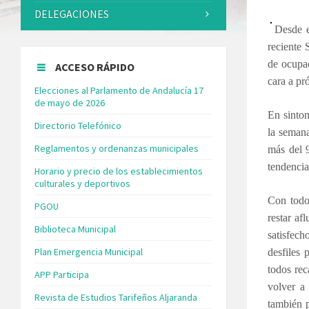
DELEGACIONES
Desde e
reciente 
de ocupac
ACCESO RÁPIDO
cara a pr
Elecciones al Parlamento de Andalucía 17
de mayo de 2026
En sinton
Directorio Telefónico
la semana
Reglamentos y ordenanzas municipales
más del 
tendencia
Horario y precio de los establecimientos
culturales y deportivos
Con todo,
PGOU
restar af
Biblioteca Municipal
satisfech
Plan Emergencia Municipal
desfiles 
todos rec
APP Participa
volver a 
Revista de Estudios Tarifeños Aljaranda
también p