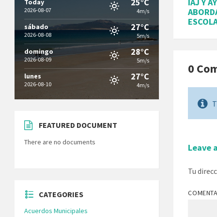
25°C
IAJ Y 
Today
2026-08-07
ABORDA
4m/s
ESCOL
27°C
sábado
2026-08-08
5m/s
28°C
domingo
2026-08-09
5m/s
0 Co
27°C
lunes
2026-08-10
4m/s
T
FEATURED DOCUMENT
There are no documents
Leave 
Tu direc
COMENT
CATEGORIES
Acuerdos Municipales