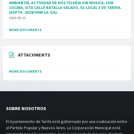
AMBIENTAL ACTIVIDAD DE HOSTELERIA SIN MUSICA, CON
COCINA, SITA CALLE BATALLA SALADO, 51-LOCAL 3 DE TARIFA.
(EXPTE. 2024/9440 CA-OA).
2026-05-11
MORE DOCUMENTS
ATTACHMENTS
MORE DOCUMENTS
SOBRE NOSOTROS
El Ayuntamiento de Tarifa está gobernado por una coalización entre
el Partido Popular y Nuevos Aires. La Corporación Municipal está