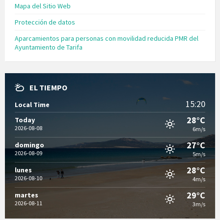
Mapa del Sitio Web
Protección de datos
Aparcamientos para personas con movilidad reducida PMR del
Ayuntamiento de Tarifa
EL TIEMPO
15:20
Local Time
28°C
Today
2026-08-08
6m/s
27°C
domingo
2026-08-09
5m/s
28°C
lunes
2026-08-10
4m/s
29°C
martes
2026-08-11
3m/s