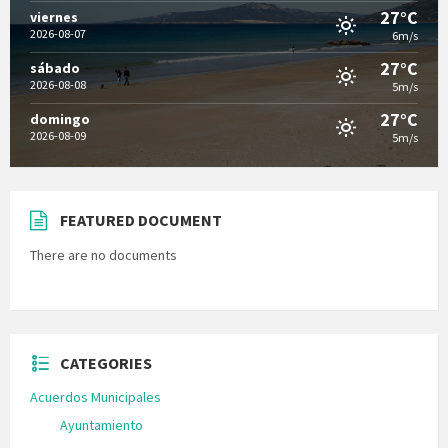
27°C
viernes
2026-08-07
6m/s
27°C
sábado
2026-08-08
5m/s
27°C
domingo
2026-08-09
5m/s
FEATURED DOCUMENT
There are no documents
CATEGORIES
Acuerdos Municipales
Ayuntamiento