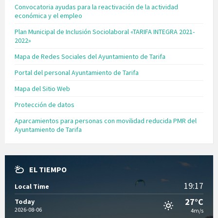
Convocatoria ayudas para la reactivación de la actividad
económica y el empleo
Plan Municipal de Inclusión Sociolaboral «TARIFA INTEGRA 2021-
2022»
Mapa de Redes Sociales del Ayuntamiento de Tarifa
Portal del personal Ayuntamiento de Tarifa
Mapa del Sitio Web
Protección de datos
Aparcamientos para personas con movilidad reducida PMR del
Ayuntamiento de Tarifa
EL TIEMPO
19:17
Local Time
27°C
Today
2026-08-06
4m/s