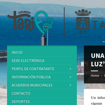
INICIO
UNA
SEDE ELECTRÓNICA
LUZ
PERFIL DE CONTRATANTE
Home
INFORMACIÓN PÚBLICA
ACUERDOS MUNICIPALES
CONTACTO
Un infor
DEPORTES
vigente