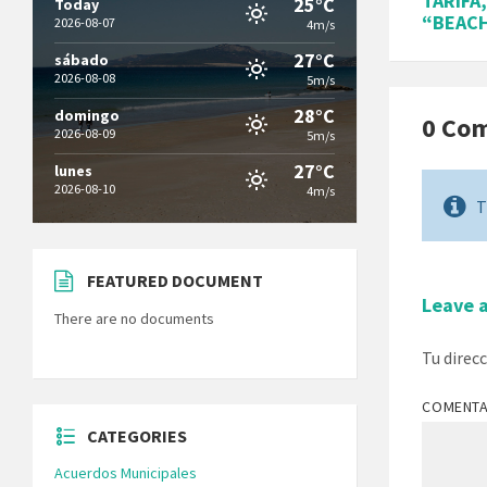
TARIFA
25°C
Today
“BEAC
2026-08-07
4m/s
27°C
sábado
2026-08-08
5m/s
28°C
domingo
0 Co
2026-08-09
5m/s
27°C
lunes
2026-08-10
4m/s
T
FEATURED DOCUMENT
Leave 
There are no documents
Tu direc
COMENT
CATEGORIES
Acuerdos Municipales