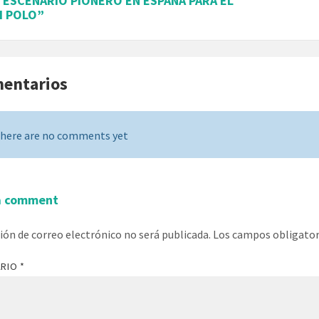
, ESCENARIO PIONERO EN ESPAÑA PARA EL
H POLO”
mentarios
here are no comments yet
a comment
ción de correo electrónico no será publicada.
Los campos obligato
ARIO
*