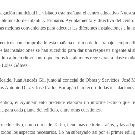
egación municipal ha visitado esta mañana el centro educativo Nuestr
l alumnado de Infantil y Primaria. Ayuntamiento y directiva del centro
las mejoras convenientes para adecuar las diferentes instalaciones a la 
técnicos han comprobado esta mañana el ritmo de los trabajos emprendi
e las instalaciones se han sucedido para dar una respuesta urgente al si
 ido a buen ritmo, tanto que todos los alumnos regresarán a clase maña
ro Loles Gómez.
alcalde, Juan Andrés Gil, junto al concejal de Obras y Servicios, Jos
cos Antonio Díaz y José Carlos Barragán han recorrido las instalaciones
entido, el Ayuntamiento pretende elaborar un informe técnico que rec
a para cada planta del edificio, entre otras cuestiones.
ro educativo, como otros de Tarifa, tiene más de treinta años, y las ada
 todos los aspectos necesarios. Lo ha subrayado así por el primer edil