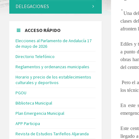
DELEGACIONES
Una del
clases de
afronten 
ACCESO RÁPIDO
Elecciones al Parlamento de Andalucía 17
Ediles y 
de mayo de 2026
a punto d
Directorio Telefónico
obras han
Reglamentos y ordenanzas municipales
del cent
Horario y precio de los establecimientos
culturales y deportivos
Pero el 
los técni
PGOU
Biblioteca Municipal
En este s
Plan Emergencia Municipal
emergenci
APP Participa
Este cent
Revista de Estudios Tarifeños Aljaranda
llegado a