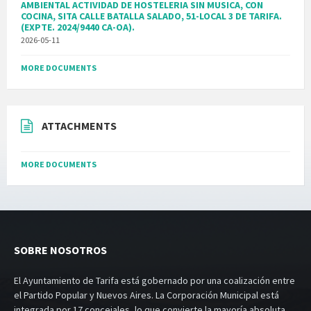
AMBIENTAL ACTIVIDAD DE HOSTELERIA SIN MUSICA, CON
COCINA, SITA CALLE BATALLA SALADO, 51-LOCAL 3 DE TARIFA.
(EXPTE. 2024/9440 CA-OA).
2026-05-11
MORE DOCUMENTS
ATTACHMENTS
MORE DOCUMENTS
SOBRE NOSOTROS
El Ayuntamiento de Tarifa está gobernado por una coalización entre
el Partido Popular y Nuevos Aires. La Corporación Municipal está
integrada por 17 concejales, lo que convierte la mayoría absoluta