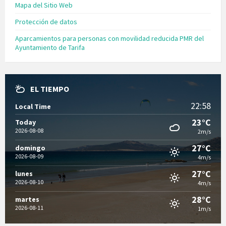
Mapa del Sitio Web
Protección de datos
Aparcamientos para personas con movilidad reducida PMR del
Ayuntamiento de Tarifa
EL TIEMPO
22:58
Local Time
23°C
Today
2026-08-08
2m/s
27°C
domingo
2026-08-09
4m/s
27°C
lunes
2026-08-10
4m/s
28°C
martes
2026-08-11
1m/s