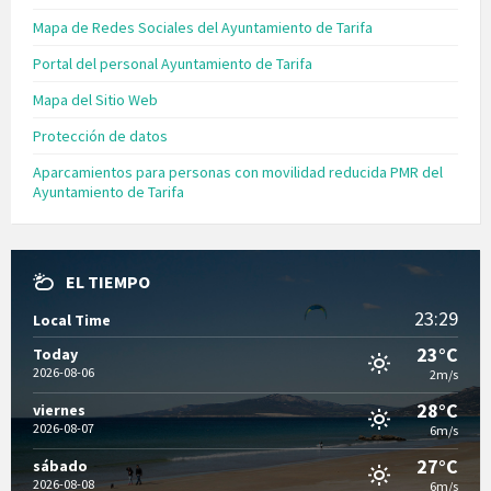
Mapa de Redes Sociales del Ayuntamiento de Tarifa
Portal del personal Ayuntamiento de Tarifa
Mapa del Sitio Web
Protección de datos
Aparcamientos para personas con movilidad reducida PMR del
Ayuntamiento de Tarifa
EL TIEMPO
23:29
Local Time
23°C
Today
2026-08-06
2m/s
28°C
viernes
2026-08-07
6m/s
27°C
sábado
2026-08-08
6m/s