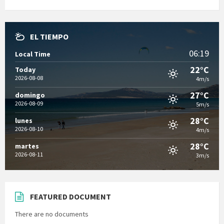
EL TIEMPO
06:19
Local Time
22°C
Today
2026-08-08
4m/s
27°C
domingo
2026-08-09
5m/s
28°C
lunes
2026-08-10
4m/s
28°C
martes
2026-08-11
3m/s
FEATURED DOCUMENT
There are no documents