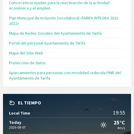
Convocatoria ayudas para la reactivación de la actividad
económica y el empleo
Plan Municipal de Inclusión Sociolaboral «TARIFA INTEGRA 2021-
2022»
Mapa de Redes Sociales del Ayuntamiento de Tarifa
Portal del personal Ayuntamiento de Tarifa
Mapa del Sitio Web
Protección de datos
Aparcamientos para personas con movilidad reducida PMR del
Ayuntamiento de Tarifa
EL TIEMPO
19:55
Local Time
25°C
Today
2026-08-07
4m/s