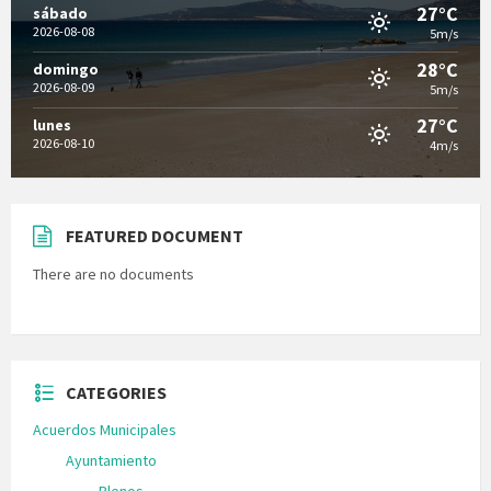
27°C
sábado
2026-08-08
5m/s
28°C
domingo
2026-08-09
5m/s
27°C
lunes
2026-08-10
4m/s
FEATURED DOCUMENT
There are no documents
CATEGORIES
Acuerdos Municipales
Ayuntamiento