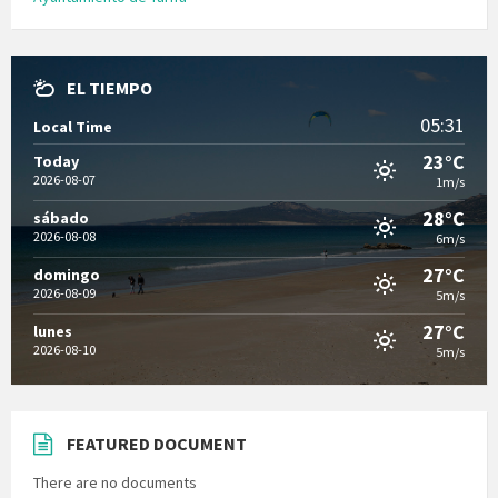
EL TIEMPO
05:31
Local Time
23°C
Today
2026-08-07
1m/s
28°C
sábado
2026-08-08
6m/s
27°C
domingo
2026-08-09
5m/s
27°C
lunes
2026-08-10
5m/s
FEATURED DOCUMENT
There are no documents