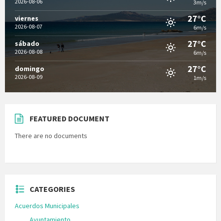
2026-08-06
3m/s
27°C
viernes
2026-08-07
6m/s
27°C
sábado
2026-08-08
6m/s
27°C
domingo
2026-08-09
1m/s
FEATURED DOCUMENT
There are no documents
CATEGORIES
Acuerdos Municipales
Ayuntamiento