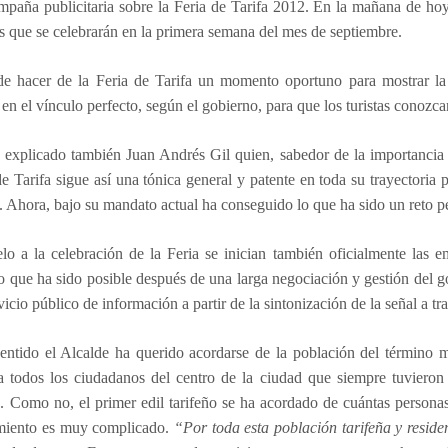
paña publicitaria sobre la Feria de Tarifa 2012. En la mañana de hoy 
s que se celebrarán en la primera semana del mes de septiembre.
 de hacer de la Feria de Tarifa un momento oportuno para mostrar la 
 en el vínculo perfecto, según el gobierno, para que los turistas conozca
 explicado también Juan Andrés Gil quien, sabedor de la importancia 
e Tarifa sigue así una tónica general y patente en toda su trayectoria 
 Ahora, bajo su mandato actual ha conseguido lo que ha sido un reto per
lo a la celebración de la Feria se inician también oficialmente las em
vo que ha sido posible después de una larga negociación y gestión del go
vicio público de información a partir de la sintonización de la señal a tr
entido el Alcalde ha querido acordarse de la población del término m
a todos los ciudadanos del centro de la ciudad que siempre tuvieron 
n. Como no, el primer edil tarifeño se ha acordado de cuántas person
miento es muy complicado.
“Por toda esta población tarifeña y resi