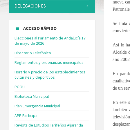
nueva cam
DELEGACIONES
Patronale
Se trata
ACCESO RÁPIDO
convierte
Elecciones al Parlamento de Andalucía 17
de mayo de 2026
Así lo ha
Alcalde d
Directorio Telefónico
año 2002.
Reglamentos y ordenanzas municipales
Horario y precio de los establecimientos
En parale
culturales y deportivos
cualitati
PGOU
de un ser
Biblioteca Municipal
En este s
Plan Emergencia Municipal
también 
APP Participa
televisió
desplaza
Revista de Estudios Tarifeños Aljaranda