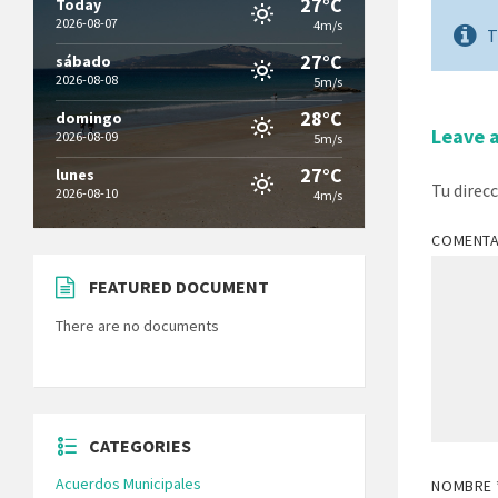
27°C
Today
2026-08-07
4m/s
T
27°C
sábado
2026-08-08
5m/s
28°C
domingo
Leave 
2026-08-09
5m/s
27°C
lunes
Tu direc
2026-08-10
4m/s
COMENT
FEATURED DOCUMENT
There are no documents
CATEGORIES
Acuerdos Municipales
NOMBRE