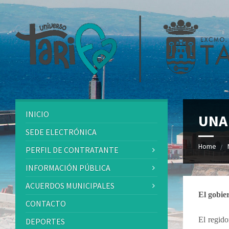
INICIO
UNA
SEDE ELECTRÓNICA
Home
PERFIL DE CONTRATANTE
INFORMACIÓN PÚBLICA
ACUERDOS MUNICIPALES
El gobier
CONTACTO
El regido
DEPORTES