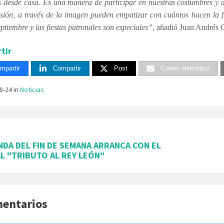
as desde casa. Es una manera de participar en nuestras costumbres y de
sión, a través de la imagen pueden empatizar con cuántos hacen la fi
ptiembre y las fiestas patronales son especiales”
, añadió Juan Andrés G
tir
mpartir
Compartir
Post
Correo eletrónico
08-24
in
Noticias
NDA DEL FIN DE SEMANA ARRANCA CON EL
L "TRIBUTO AL REY LEÓN"
mentarios