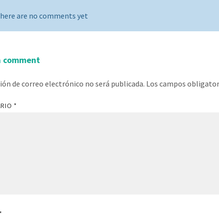
here are no comments yet
a comment
ción de correo electrónico no será publicada.
Los campos obligato
ARIO
*
*