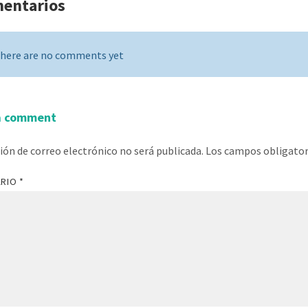
mentarios
here are no comments yet
a comment
ción de correo electrónico no será publicada.
Los campos obligato
ARIO
*