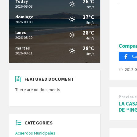
26°C
Today
2026-08-08
2m/s
27°C
domingo
2026-08-09
5m/s
28°C
lunes
2026-08-10
4m/s
Compar
28°C
martes
2026-08-11
4m/s
Co
2012-
FEATURED DOCUMENT
There are no documents
Previous
LA CAS
DE “IN
CATEGORIES
Acuerdos Municipales