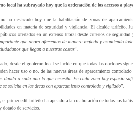
rno local ha subrayado hoy que la ordenación de los accesos a playa
rno ha destacado hoy que la habilitación de zonas de aparcamiento
ilidades en materia de seguridad y vigilancia. El alcalde tarifeño, 
 públicos ofertados en un extenso litoral desde criterios de segurida
 importante que ahora ofrecemos de manera reglada y asumiendo todas
ciudadanos que llegan a nuestras costas
”.
lado, desde el gobierno local se incide en que todas las opciones siguen
eden hacer uso o no, de las nuevas áreas de aparcamiento controlado 
s dando a cada uno lo que necesita. En cada zona hay espacio sufi
 se solicita en las áreas con aparcamiento controlado y vigilado
”.
 el primer edil tarifeño ha apelado a la colaboración de todos los bañist
y dotado de servicios.