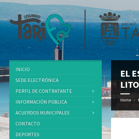
INICIO
EL 
SEDE ELECTRÓNICA
LIT
PERFIL DE CONTRATANTE
Home
INFORMACIÓN PÚBLICA
ACUERDOS MUNICIPALES
CONTACTO
DEPORTES