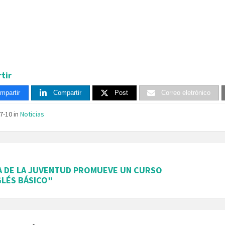
tir
mpartir
Compartir
Post
Correo eletrónico
07-10
in
Noticias
A DE LA JUVENTUD PROMUEVE UN CURSO
GLÉS BÁSICO”