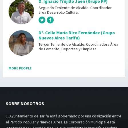
D. Ignacio Trujillo Jaén (Grupo PP)
Segundo Teniente de Alcalde. Coordinador
área Desarrollo Cultural
Dª. Celia María Rico Fernández (Grupo
Nuevos Aires Tarifa)
Tercer Teniente de Alcalde. Coordinadora Área
de Fomento, Deportes y Limpieza
MORE PEOPLE
SOBRE NOSOTROS
El Ayuntamiento de Tarifa está gobernado por una coalización entre
el Partido Popular y Nuevos Aires. La Corporación Municipal está
integrada por 17 concejales, lo que convierte la mayoría absoluta