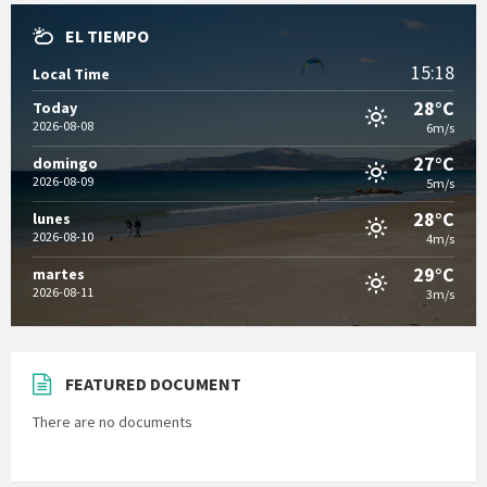
EL TIEMPO
15:18
Local Time
28°C
Today
2026-08-08
6m/s
27°C
domingo
2026-08-09
5m/s
28°C
lunes
2026-08-10
4m/s
29°C
martes
2026-08-11
3m/s
FEATURED DOCUMENT
There are no documents