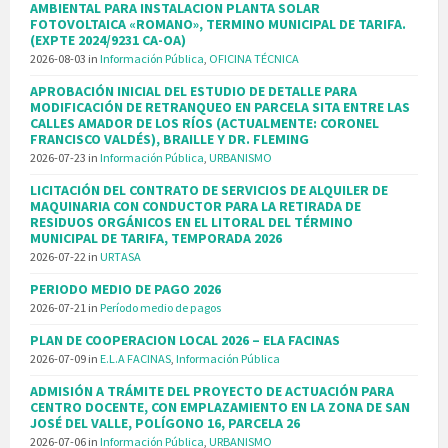
AMBIENTAL PARA INSTALACION PLANTA SOLAR
FOTOVOLTAICA «ROMANO», TERMINO MUNICIPAL DE TARIFA.
(EXPTE 2024/9231 CA-OA)
2026-08-03
in
Información Pública
,
OFICINA TÉCNICA
APROBACIÓN INICIAL DEL ESTUDIO DE DETALLE PARA
MODIFICACIÓN DE RETRANQUEO EN PARCELA SITA ENTRE LAS
CALLES AMADOR DE LOS RÍOS (ACTUALMENTE: CORONEL
FRANCISCO VALDÉS), BRAILLE Y DR. FLEMING
2026-07-23
in
Información Pública
,
URBANISMO
LICITACIÓN DEL CONTRATO DE SERVICIOS DE ALQUILER DE
MAQUINARIA CON CONDUCTOR PARA LA RETIRADA DE
RESIDUOS ORGÁNICOS EN EL LITORAL DEL TÉRMINO
MUNICIPAL DE TARIFA, TEMPORADA 2026
2026-07-22
in
URTASA
PERIODO MEDIO DE PAGO 2026
2026-07-21
in
Período medio de pagos
PLAN DE COOPERACION LOCAL 2026 – ELA FACINAS
2026-07-09
in
E.L.A FACINAS
,
Información Pública
ADMISIÓN A TRÁMITE DEL PROYECTO DE ACTUACIÓN PARA
CENTRO DOCENTE, CON EMPLAZAMIENTO EN LA ZONA DE SAN
JOSÉ DEL VALLE, POLÍGONO 16, PARCELA 26
2026-07-06
in
Información Pública
,
URBANISMO