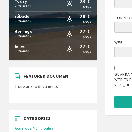
23°C
Today
2026-08-07
0m/s
28°C
sábado
CORREO 
2026-08-08
6m/s
27°C
domingo
2026-08-09
5m/s
WEB
27°C
lunes
2026-08-10
5m/s
GUARDA 
FEATURED DOCUMENT
WEB EN 
VEZ QUE
There are no documents
CATEGORIES
Acuerdos Municipales