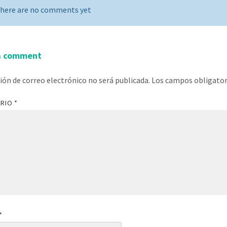
here are no comments yet
a comment
ción de correo electrónico no será publicada.
Los campos obligato
ARIO
*
*