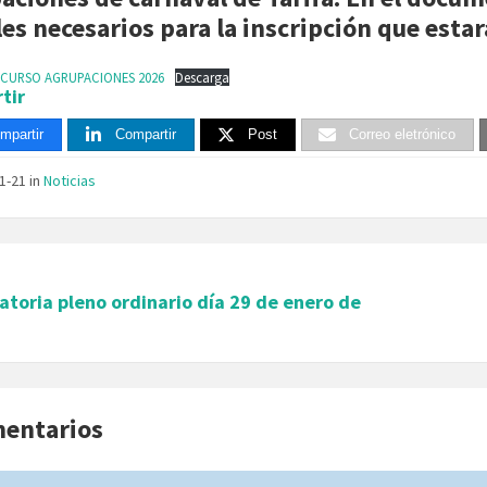
les necesarios para la inscripción que estar
CURSO AGRUPACIONES 2026
Descarga
tir
mpartir
Compartir
Post
Correo eletrónico
01-21
in
Noticias
toria pleno ordinario día 29 de enero de
mentarios