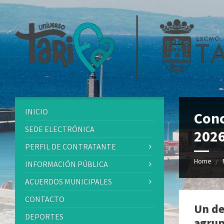
INICIO
Conc
SEDE ELECTRÓNICA
202
PERFIL DE CONTRATANTE
Home
INFORMACIÓN PÚBLICA
ACUERDOS MUNICIPALES
CONTACTO
Un de
DEPORTES
agrup