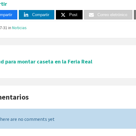
tir
mpartir
Compartir
Post
Correo eletrónico
07-31
in
Noticias
ud para montar caseta en la Feria Real
mentarios
here are no comments yet