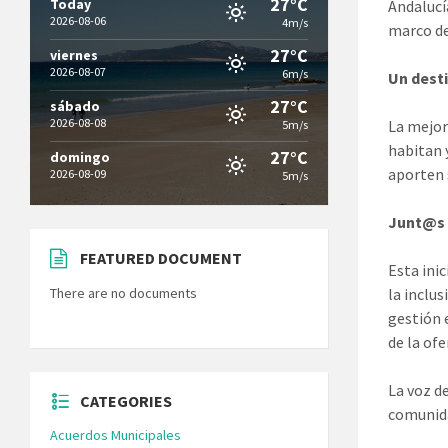
27°C
Today
Andalucí
2026-08-06
4m/s
marco de
27°C
viernes
2026-08-07
6m/s
Un desti
27°C
sábado
2026-08-08
La mejor
5m/s
habitan 
27°C
domingo
aporten 
2026-08-09
5m/s
Junt@s 
FEATURED DOCUMENT
Esta ini
There are no documents
la inclus
gestión e
de la ofe
La voz d
CATEGORIES
comunid
Acuerdos Municipales