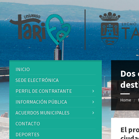
INICIO
Dos 
SEDE ELECTRÓNICA
dest
PERFIL DE CONTRATANTE
Home
INFORMACIÓN PÚBLICA
ACUERDOS MUNICIPALES
CONTACTO
El pr
DEPORTES
ciuda