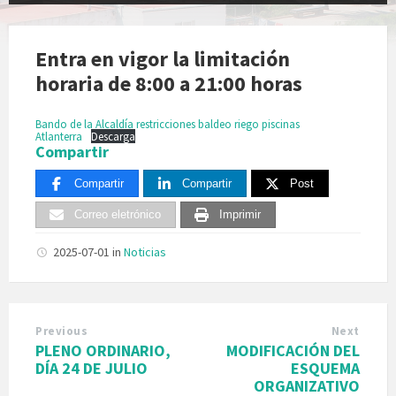
Entra en vigor la limitación
horaria de 8:00 a 21:00 horas
Bando de la Alcaldía restricciones baldeo riego piscinas
Atlanterra
Descarga
Compartir
Compartir
Compartir
Post
Correo eletrónico
Imprimir
2025-07-01
in
Noticias
Previous
Next
PLENO ORDINARIO,
MODIFICACIÓN DEL
DÍA 24 DE JULIO
ESQUEMA
ORGANIZATIVO