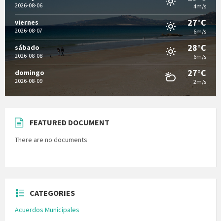
2026-08-06
4m/s
27°C
viernes
2026-08-07
6m/s
28°C
sábado
2026-08-08
6m/s
27°C
domingo
2026-08-09
2m/s
FEATURED DOCUMENT
There are no documents
CATEGORIES
Acuerdos Municipales