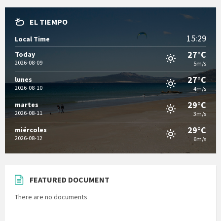
EL TIEMPO
15:29
Local Time
27°C
Today
2026-08-09
5m/s
27°C
lunes
2026-08-10
4m/s
29°C
martes
2026-08-11
3m/s
29°C
miércoles
2026-08-12
6m/s
FEATURED DOCUMENT
There are no documents