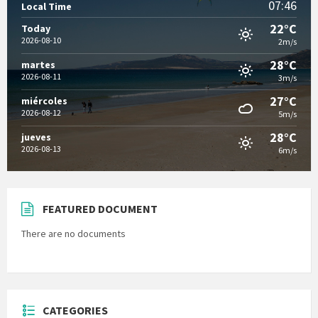
07:46
Local Time
22°C
Today
2026-08-10
2m/s
28°C
martes
2026-08-11
3m/s
27°C
miércoles
2026-08-12
5m/s
28°C
jueves
2026-08-13
6m/s
FEATURED DOCUMENT
There are no documents
CATEGORIES