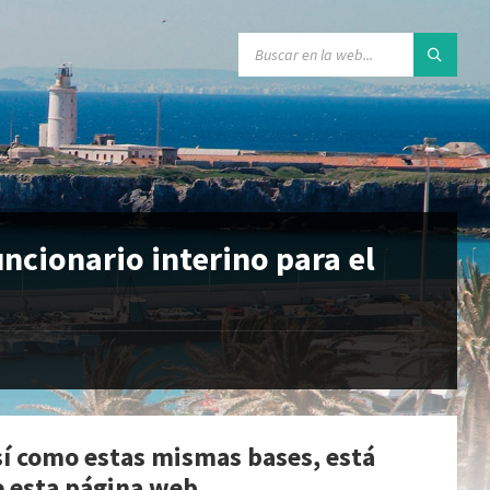
uncionario interino para el
así como estas mismas bases, está
e esta página web