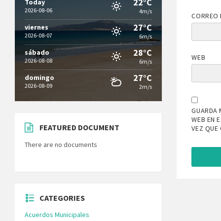
22°C
Today
2026-08-06
4m/s
CORREO 
27°C
viernes
2026-08-07
6m/s
28°C
sábado
WEB
2026-08-08
6m/s
27°C
domingo
2026-08-09
2m/s
GUARDA 
WEB EN 
FEATURED DOCUMENT
VEZ QUE
There are no documents
CATEGORIES
Acuerdos Municipales