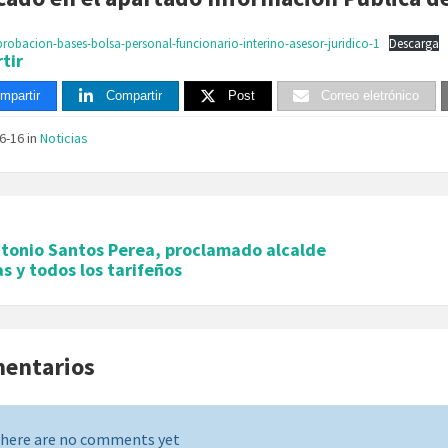
robacion-bases-bolsa-personal-funcionario-interino-asesor-juridico-1
Descarga
tir
mpartir
Compartir
Post
Correo eletrónico
06-16
in
Noticias
ntonio Santos Perea, proclamado alcalde
s y todos los tarifeños
mentarios
here are no comments yet